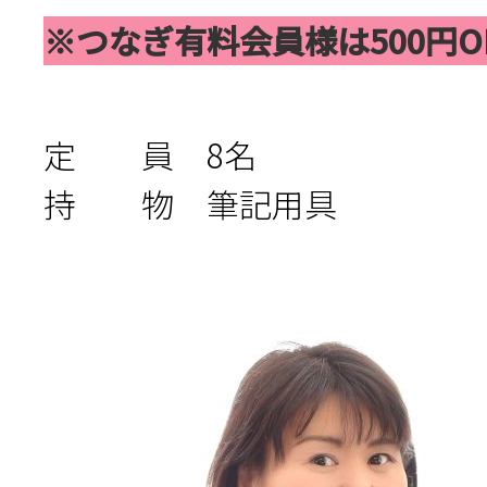
※つなぎ有料会員様は500円O
定 員 8名
持 物 筆記用具