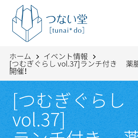
ホーム
イベント情報
[つむぎぐらし vol.37]ランチ付き 薬膳
開催！
[つむぎぐらし
vol.37]
ランチ付き 