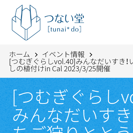
ホーム
イベント情報
[つむぎぐらしvol.40]みんなだいす
しの植付けin Cal 2023/3/25開催
[つむぎぐらしvol
みんなだいすき
ちご狩りととう