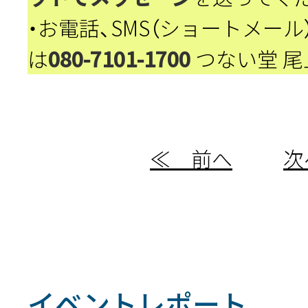
・お電話、SMS（ショートメー
は
080-7101-1700
つない堂 尾
≪ 前へ
次
イベントレポート